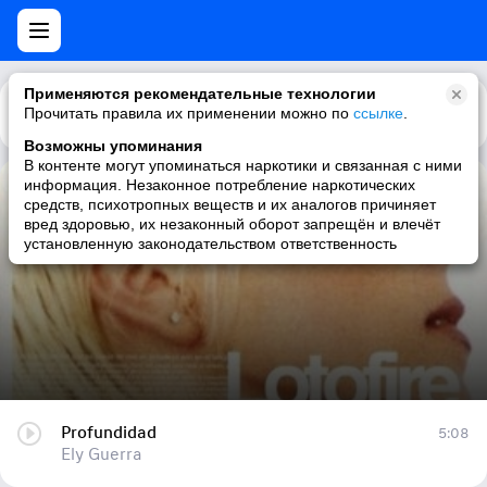
Применяются рекомендательные технологии
Прочитать правила их применении можно по
Каталог
Рекомендации
ссылке
.
Возможны упоминания
В контенте могут упоминаться наркотики и связанная с ними
информация. Незаконное потребление наркотических
Profundidad
средств, психотропных веществ и их аналогов причиняет
вред здоровью, их незаконный оборот запрещён и влечёт
Ely Guerra
установленную законодательством ответственность
Profundidad
5:08
Ely Guerra