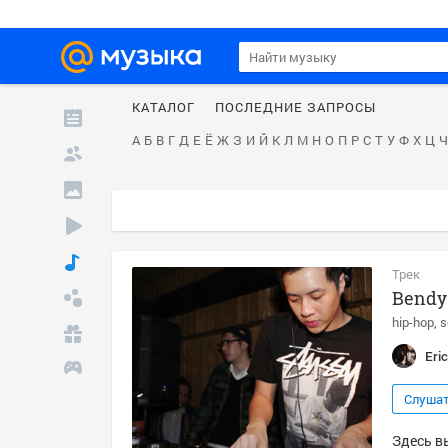
КАТАЛОГ
ПОСЛЕДНИЕ ЗАПРОСЫ
А
Б
В
Г
Д
Е
Ё
Ж
З
И
Й
К
Л
М
Н
О
П
Р
С
Т
У
Ф
Х
Ц
Ч
Трек
Bendy
hip-hop
s
Eri
Слуша
Здесь вы