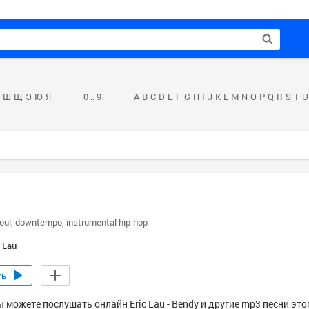
Ш
Щ
Э
Ю
Я
0 .. 9
A
B
C
D
E
F
G
H
I
J
K
L
M
N
O
P
Q
R
S
T
U
oul
downtempo
instrumental hip-hop
c Lau
ть
 можете послушать онлайн Eric Lau - Bendy и другие mp3 песни это