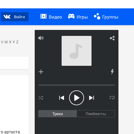
Видео
Игры
Группы
Войти
V
W
X
Y
Z
Треки
Плейлисты
го артиста