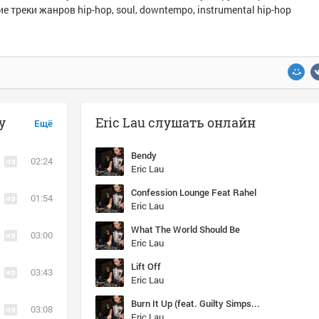
е треки жанров hip-hop, soul, downtempo, instrumental hip-hop
y
Eric Lau слушать онлайн
Ещё
Bendy
02:24
Eric Lau
Confession Lounge Feat Rahel
01:54
Eric Lau
What The World Should Be
03:00
Eric Lau
Lift Off
03:43
Eric Lau
Burn It Up (feat. Guilty Simpson)
03:08
Eric Lau