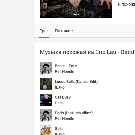
и похожи
2
Трек
Похожие
Музыка похожая на Eric Lau - Bend
Bonus - Fate
Evil Needle
Loose Bells (Kamile Edit)
fLako
Get Busy
Dela
Paris (feat. Mo Vibez)
Evil Needle
Gelis
fLako