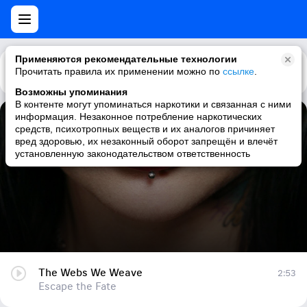
Применяются рекомендательные технологии
Прочитать правила их применении можно по
Каталог
Рекомендации
ссылке
.
Возможны упоминания
В контенте могут упоминаться наркотики и связанная с ними
информация. Незаконное потребление наркотических
The Webs We Weave
средств, психотропных веществ и их аналогов причиняет
вред здоровью, их незаконный оборот запрещён и влечёт
Escape the Fate
установленную законодательством ответственность
The Webs We Weave
2:53
Escape the Fate