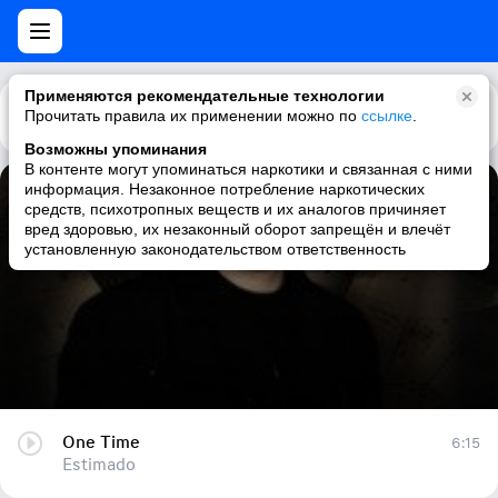
Применяются рекомендательные технологии
Прочитать правила их применении можно по
Каталог
Рекомендации
ссылке
.
Возможны упоминания
В контенте могут упоминаться наркотики и связанная с ними
информация. Незаконное потребление наркотических
One Time
средств, психотропных веществ и их аналогов причиняет
вред здоровью, их незаконный оборот запрещён и влечёт
Estimado
установленную законодательством ответственность
One Time
6:15
Estimado