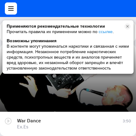
Применяются рекомендательные технологии
Прочитать правила их применении можно по
Каталог
Рекомендации
ссылке
.
Возможны упоминания
В контенте могут упоминаться наркотики и связанная с ними
информация. Незаконное потребление наркотических
War Dance
средств, психотропных веществ и их аналогов причиняет
вред здоровью, их незаконный оборот запрещён и влечёт
Ex.Es
установленную законодательством ответственность
War Dance
3:50
Ex.Es