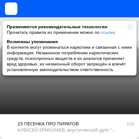
Применяются рекомендательные технологии
Каталог
Рекомендации
Прочитать правила их применении можно по
ссылке
.
Возможны упоминания
В контенте могут упоминаться наркотики и связанная с ними
25 ПЕСЕНКА ПРО ПИРАТОВ
информация. Незаконное потребление наркотических
средств, психотропных веществ и их аналогов причиняет
АЛЕКСЕЙ ЕРМОЛАЕВ, акустический дуэт "ПОЭТИКА"
вред здоровью, их незаконный оборот запрещён и влечёт
установленную законодательством ответственность
25 ПЕСЕНКА ПРО ПИРАТОВ
2:22
АЛЕКСЕЙ ЕРМОЛАЕВ, акустический дуэт "ПОЭТИКА"