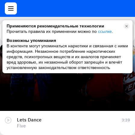
Применяются рекомендательные технологии
Прочитать правила их применении можно по
Каталог
Рекомендации
ссылке
.
Возможны упоминания
В контенте могут упоминаться наркотики и связанная с ними
информация. Незаконное потребление наркотических
Lets Dance
средств, психотропных веществ и их аналогов причиняет
вред здоровью, их незаконный оборот запрещён и влечёт
Five
установленную законодательством ответственность
Lets Dance
3:39
Five