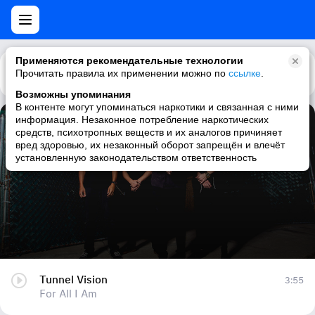
Применяются рекомендательные технологии
Прочитать правила их применении можно по
Каталог
Рекомендации
ссылке
.
Возможны упоминания
В контенте могут упоминаться наркотики и связанная с ними
информация. Незаконное потребление наркотических
Tunnel Vision
средств, психотропных веществ и их аналогов причиняет
вред здоровью, их незаконный оборот запрещён и влечёт
For All I Am
установленную законодательством ответственность
Tunnel Vision
3:55
For All I Am