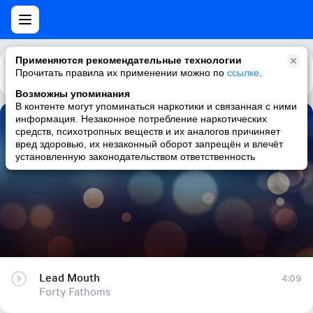
Применяются рекомендательные технологии
Прочитать правила их применении можно по
Каталог
Рекомендации
ссылке
.
Возможны упоминания
В контенте могут упоминаться наркотики и связанная с ними
информация. Незаконное потребление наркотических
Lead Mouth
средств, психотропных веществ и их аналогов причиняет
вред здоровью, их незаконный оборот запрещён и влечёт
Forty Fathoms
установленную законодательством ответственность
Lead Mouth
4:09
Forty Fathoms