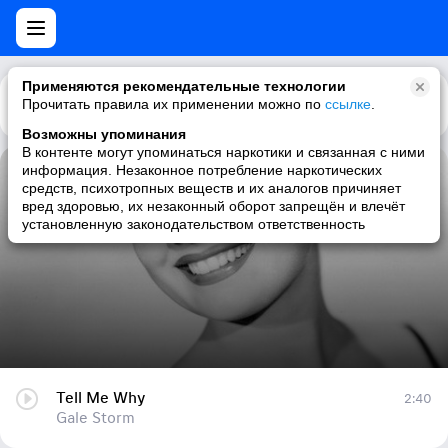
Применяются рекомендательные технологии
Прочитать правила их применении можно по
Каталог
Рекомендации
ссылке
.
Возможны упоминания
В контенте могут упоминаться наркотики и связанная с ними
информация. Незаконное потребление наркотических
Tell Me Why
средств, психотропных веществ и их аналогов причиняет
вред здоровью, их незаконный оборот запрещён и влечёт
Gale Storm
установленную законодательством ответственность
Tell Me Why
2:40
Gale Storm