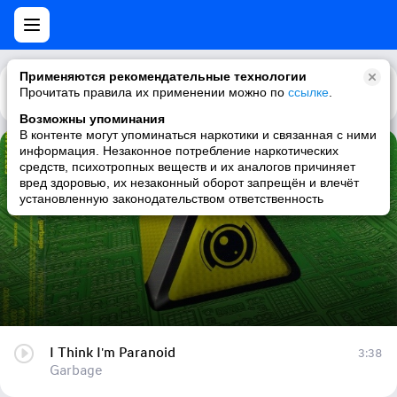
Применяются рекомендательные технологии
Прочитать правила их применении можно по
Каталог
Рекомендации
ссылке
.
Возможны упоминания
В контенте могут упоминаться наркотики и связанная с ними
информация. Незаконное потребление наркотических
I Think I'm Paranoid
средств, психотропных веществ и их аналогов причиняет
вред здоровью, их незаконный оборот запрещён и влечёт
Garbage
установленную законодательством ответственность
I Think I'm Paranoid
3:38
Garbage