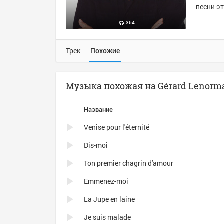
песни эт
364
Трек
Похожие
Музыка похожая на Gérard Lenorman 
Название
Venise pour l'éternité
Dis-moi
Ton premier chagrin d'amour
Emmenez-moi
La Jupe en laine
Je suis malade