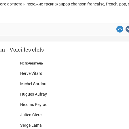
ого артиста и похожие треки жанров chanson francaise, french, pop,
- Voici les clefs
Исполнитель
Hervé Vilard
Michel Sardou
Hugues Aufray
Nicolas Peyrac
Julien Clerc
Serge Lama