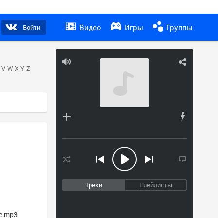
Видео
Игры
Группы
Войти
V
W
X
Y
Z
Треки
Плейлисты
ие mp3