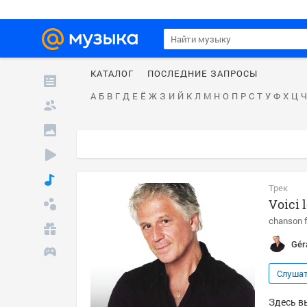
КАТАЛОГ
ПОСЛЕДНИЕ ЗАПРОСЫ
А
Б
В
Г
Д
Е
Ё
Ж
З
И
Й
К
Л
М
Н
О
П
Р
С
Т
У
Ф
Х
Ц
Ч
Трек
Voici l
chanson f
Gér
Слуша
Здесь вы