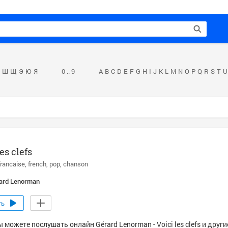
Ш
Щ
Э
Ю
Я
0 .. 9
A
B
C
D
E
F
G
H
I
J
K
L
M
N
O
P
Q
R
S
T
U
es clefs
rancaise
french
pop
chanson
ard Lenorman
ть
 можете послушать онлайн Gérard Lenorman - Voici les clefs и друг