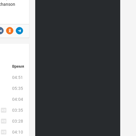
 chanson
Время
04:51
05:35
04:04
03:35
03:28
04:10