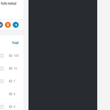
 folk metal
Ещё
100
10
7
6
6