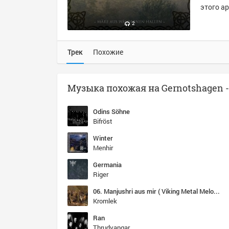
этого ар
2
Трек
Похожие
Odins Söhne
Bifröst
Winter
Menhir
Germania
Riger
06. Manjushri aus mir ( Viking Metal Melodic Black Metal ) (CBR 320 kbps) (2011)
Kromlek
Ran
Thrudvangar