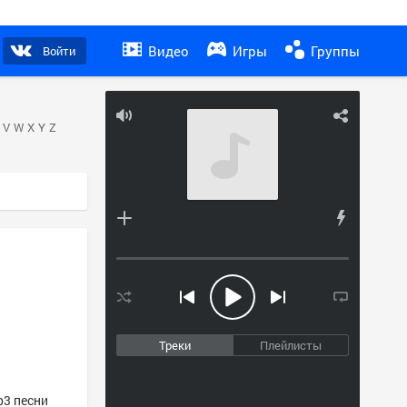
Видео
Игры
Группы
Войти
V
W
X
Y
Z
Треки
Плейлисты
p3 песни