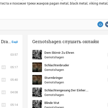
тиста и похожие треки жанров pagan metal, black metal, viking metal,
Музыка похожая на Gernotshagen - Dragadhrond
Gernotshagen слушать онлайн
Ещё
Dem Skirnir Zu Ehren
03:57
Gernotshagen
Schlachtenbruder
05:17
Gernotshagen
Sturmbringer
05:40
Gernotshagen
Schlachtengesang Der Einherjer
04:08
Gernotshagen
Blinde Wut
05:14
Gernotshagen