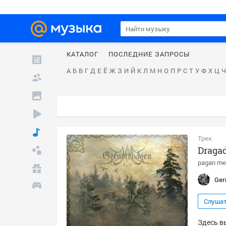
КАТАЛОГ
ПОСЛЕДНИЕ ЗАПРОСЫ
А
Б
В
Г
Д
Е
Ё
Ж
З
И
Й
К
Л
М
Н
О
П
Р
С
Т
У
Ф
Х
Ц
Ч
Трек
Draga
pagan me
Ger
Слуша
Здесь в