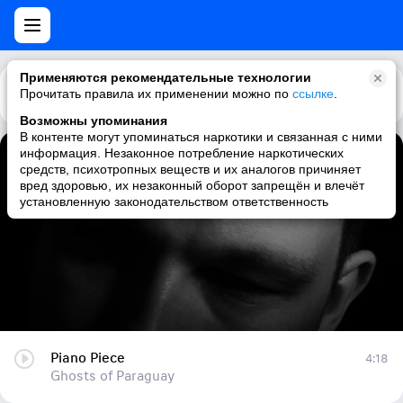
Применяются рекомендательные технологии
Прочитать правила их применении можно по
Каталог
Рекомендации
ссылке
.
Возможны упоминания
В контенте могут упоминаться наркотики и связанная с ними
информация. Незаконное потребление наркотических
Piano Piece
средств, психотропных веществ и их аналогов причиняет
вред здоровью, их незаконный оборот запрещён и влечёт
Ghosts of Paraguay
установленную законодательством ответственность
Piano Piece
4:18
Ghosts of Paraguay