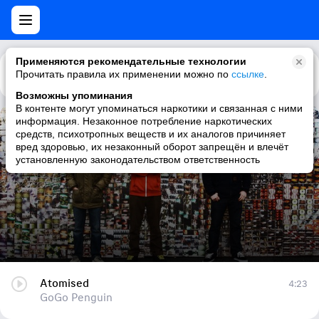
Применяются рекомендательные технологии
Прочитать правила их применении можно по
Каталог
Рекомендации
ссылке
.
Возможны упоминания
В контенте могут упоминаться наркотики и связанная с ними
информация. Незаконное потребление наркотических
Atomised
средств, психотропных веществ и их аналогов причиняет
вред здоровью, их незаконный оборот запрещён и влечёт
GoGo Penguin
установленную законодательством ответственность
Atomised
4:23
GoGo Penguin