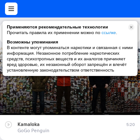
Применяются рекомендательные технологии
Прочитать правила их применении можно по
Каталог
Рекомендации
ссылке
.
Возможны упоминания
В контенте могут упоминаться наркотики и связанная с ними
информация. Незаконное потребление наркотических
Kamaloka
средств, психотропных веществ и их аналогов причиняет
вред здоровью, их незаконный оборот запрещён и влечёт
GoGo Penguin
установленную законодательством ответственность
Kamaloka
5:20
GoGo Penguin