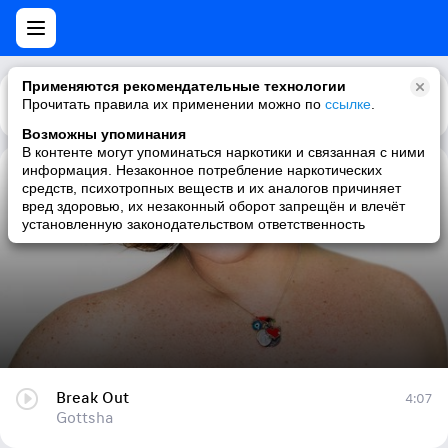
Применяются рекомендательные технологии
Прочитать правила их применении можно по
Каталог
Рекомендации
ссылке
.
Возможны упоминания
В контенте могут упоминаться наркотики и связанная с ними
информация. Незаконное потребление наркотических
Break Out
средств, психотропных веществ и их аналогов причиняет
вред здоровью, их незаконный оборот запрещён и влечёт
Gottsha
установленную законодательством ответственность
Break Out
4:07
Gottsha