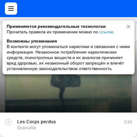
Применяются рекомендательные технологии
Прочитать правила их применении можно по
Каталог
Рекомендации
ссылке
.
Возможны упоминания
В контенте могут упоминаться наркотики и связанная с ними
информация. Незаконное потребление наркотических
Les Corps perdus
средств, психотропных веществ и их аналогов причиняет
вред здоровью, их незаконный оборот запрещён и влечёт
Granville
установленную законодательством ответственность
Les Corps perdus
2:24
Granville