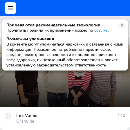
Применяются рекомендательные технологии
Прочитать правила их применении можно по
Каталог
Рекомендации
ссылке
.
Возможны упоминания
В контенте могут упоминаться наркотики и связанная с ними
информация. Незаконное потребление наркотических
Les Voiles
средств, психотропных веществ и их аналогов причиняет
вред здоровью, их незаконный оборот запрещён и влечёт
Granville
установленную законодательством ответственность
Les Voiles
2:20
Granville