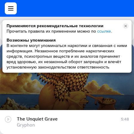
Применяются рекомендательные технологии
Прочитать правила их применении можно по
Каталог
Рекомендации
ссылке
.
Возможны упоминания
В контенте могут упоминаться наркотики и связанная с ними
информация. Незаконное потребление наркотических
The Unquiet Grave
средств, психотропных веществ и их аналогов причиняет
вред здоровью, их незаконный оборот запрещён и влечёт
Gryphon
установленную законодательством ответственность
The Unquiet Grave
5:48
Gryphon