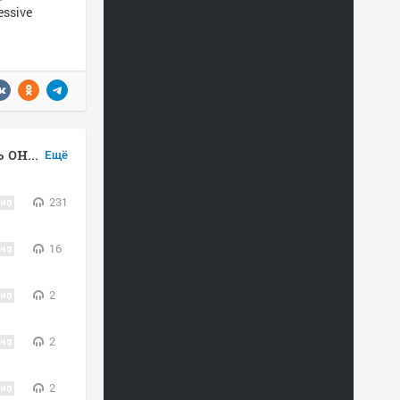
essive
Hardwell feat. Mitch Crown слушать онлайн
Ещё
231
16
2
2
2