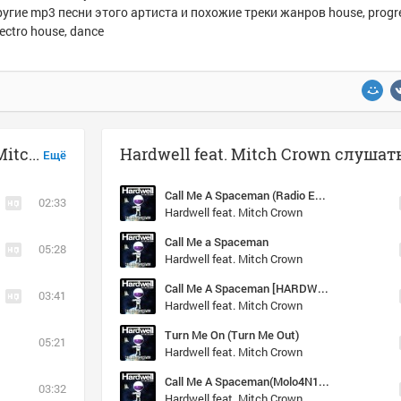
ругие mp3 песни этого артиста и похожие треки жанров house, progr
lectro house, dance
Музыка похожая на Hardwell feat. Mitch Crown - Turn Me On (Turn Me Out)
Ещё
Call Me A Spaceman (Radio Edit)
02:33
Hardwell feat. Mitch Crown
Call Me a Spaceman
05:28
Hardwell feat. Mitch Crown
Call Me A Spaceman [HARDWELL E
03:41
Hardwell feat. Mitch Crown
Turn Me On (Turn Me Out)
05:21
Hardwell feat. Mitch Crown
Call Me A Spaceman(Molo4N1K remix)
03:32
Hardwell feat. Mitch Crown