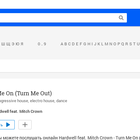
Ш
Щ
Э
Ю
Я
0 .. 9
A
B
C
D
E
F
G
H
I
J
K
L
M
N
O
P
Q
R
S
T
U
e On (Turn Me Out)
ogressive house
electro house
dance
dwell feat. Mitch Crown
ть
 можете послушать онлайн Hardwell feat. Mitch Crown - Turn Me On 