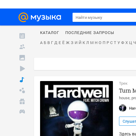
КАТАЛОГ
ПОСЛЕДНИЕ ЗАПРОСЫ
А
Б
В
Г
Д
Е
Ё
Ж
З
И
Й
К
Л
М
Н
О
П
Р
С
Т
У
Ф
Х
Ц
Ч
Трек
Turn M
house
pr
Har
Слуша
Здесь вы