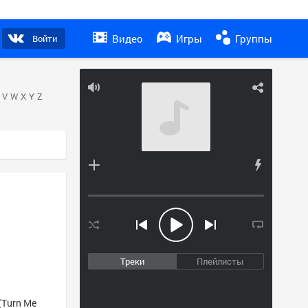
Видео
Игры
Группы
Войти
V
W
X
Y
Z
Треки
Плейлисты
(Turn Me