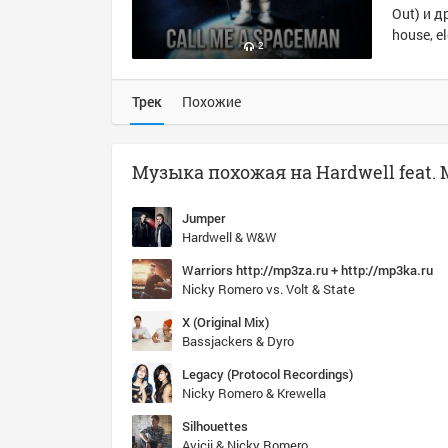
Out) и д
house, e
2
Трек
Похожие
Jumper
Hardwell & W&W
Warriors http://mp3za.ru + http://mp3ka.ru
Nicky Romero vs. Volt & State
X (Original Mix)
Bassjackers & Dyro
Legacy (Protocol Recordings)
Nicky Romero & Krewella
Silhouettes
Avicii & Nicky Romero