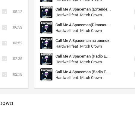
Call Me A Spaceman (Extended Mix)
05:12
Hardwell feat. Mitch Crown
Call Me A Spaceman(Dimasound DemoRemix)
06:59
Hardwell feat. Mitch Crown
Call Me A Spaceman на звонок
03:52
Hardwell feat. Mitch Crown
Call Me A Spaceman (Radio Edit)(vk.com/bo0m_bass)
02:35
Hardwell feat. Mitch Crown
Call Me A Spaceman (Radio Edit) <dboosted|n3cr0n>
02:18
Hardwell feat. Mitch Crown
Crown