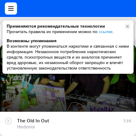
Применяются рекомендательные технологии
Прочитать правила их применении можно по
Каталог
Рекомендации
ссылке
.
Возможны упоминания
В контенте могут упоминаться наркотики и связанная с ними
информация. Незаконное потребление наркотических
The Old In Out
средств, психотропных веществ и их аналогов причиняет
вред здоровью, их незаконный оборот запрещён и влечёт
Hedonix
установленную законодательством ответственность
The Old In Out
7:35
Hedonix