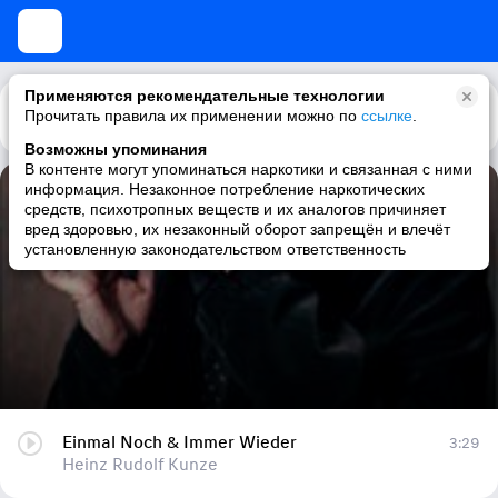
Применяются рекомендательные технологии
Прочитать правила их применении можно по
Каталог
Рекомендации
ссылке
.
Возможны упоминания
В контенте могут упоминаться наркотики и связанная с ними
информация. Незаконное потребление наркотических
Einmal Noch & Immer Wieder
средств, психотропных веществ и их аналогов причиняет
вред здоровью, их незаконный оборот запрещён и влечёт
Heinz Rudolf Kunze
установленную законодательством ответственность
Einmal Noch & Immer Wieder
3:29
Heinz Rudolf Kunze