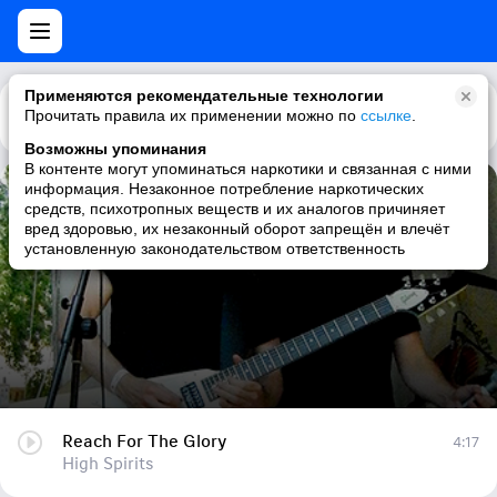
Применяются рекомендательные технологии
Прочитать правила их применении можно по
Каталог
Рекомендации
ссылке
.
Возможны упоминания
В контенте могут упоминаться наркотики и связанная с ними
информация. Незаконное потребление наркотических
Reach For The Glory
средств, психотропных веществ и их аналогов причиняет
вред здоровью, их незаконный оборот запрещён и влечёт
High Spirits
установленную законодательством ответственность
Reach For The Glory
4:17
High Spirits