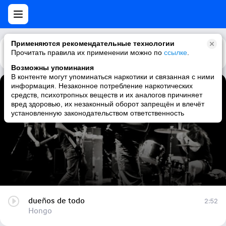
Применяются рекомендательные технологии
Прочитать правила их применении можно по
Каталог
Рекомендации
ссылке
.
Возможны упоминания
В контенте могут упоминаться наркотики и связанная с ними
информация. Незаконное потребление наркотических
dueños de todo
средств, психотропных веществ и их аналогов причиняет
вред здоровью, их незаконный оборот запрещён и влечёт
Hongo
установленную законодательством ответственность
dueños de todo
2:52
Hongo