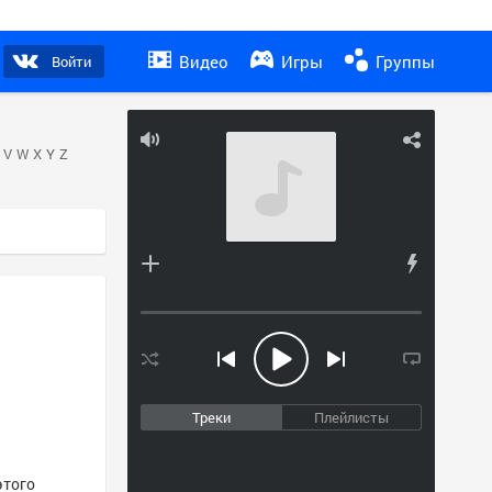
Видео
Игры
Группы
Войти
V
W
X
Y
Z
Треки
Плейлисты
этого