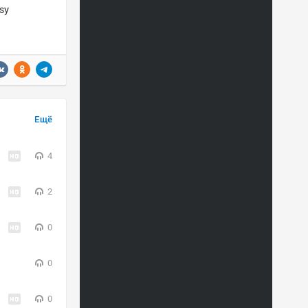
sy
Ещё
4
2
0
0
0