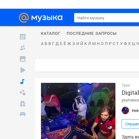
КАТАЛОГ
ПОСЛЕДНИЕ ЗАПРОСЫ
А
Б
В
Г
Д
Е
Ё
Ж
З
И
Й
К
Л
М
Н
О
П
Р
С
Т
У
Ф
Х
Ц
Ч
Трек
Digita
psytranc
Hot
Слуша
Здесь вы