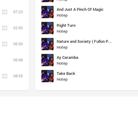
And Just A Pinch Of Magic
07:23
Hotep
Right Turn
02:50
Hotep
Nature and Society ( Fullon Psychedelic Trance )
06:50
Hotep
Ay Caramba
06:48
Hotep
Take Back
08:55
Hotep