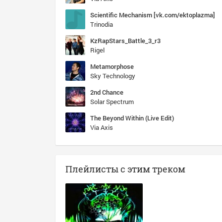
Scientific Mechanism [vk.com/ektoplazma]
Trinodia
KzRapStars_Battle_3_r3
Rigel
Metamorphose
Sky Technology
2nd Chance
Solar Spectrum
The Beyond Within (Live Edit)
Via Axis
Плейлисты с этим треком