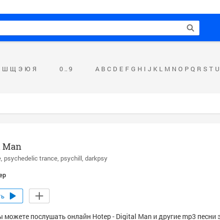
Ш
Щ
Э
Ю
Я
0 .. 9
A
B
C
D
E
F
G
H
I
J
K
L
M
N
O
P
Q
R
S
T
U
l Man
e
psychedelic trance
psychill
darkpsy
ep
ть
 можете послушать онлайн Hotep - Digital Man и другие mp3 песни 