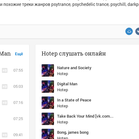
и похожие треки жанров psytrance, psychedelic trance, psychill, darkp
 Man
Hotep слушать онлайн
Ещё
Nature and Society
07:55
Hotep
Digital Man
05:03
Hotep
In a State of Peace
07:16
Hotep
Take Back Your Mind [vk.com/ektoplazm]
07:25
Hotep
Bong, james bong
09:41
Hotep