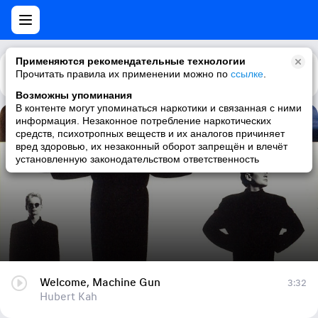
Применяются рекомендательные технологии
Прочитать правила их применении можно по
Каталог
Рекомендации
ссылке
.
Возможны упоминания
В контенте могут упоминаться наркотики и связанная с ними
информация. Незаконное потребление наркотических
Welcome, Machine Gun
средств, психотропных веществ и их аналогов причиняет
вред здоровью, их незаконный оборот запрещён и влечёт
Hubert Kah
установленную законодательством ответственность
Welcome, Machine Gun
3:32
Hubert Kah