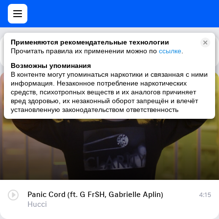
Применяются рекомендательные технологии
Прочитать правила их применении можно по
Каталог
Рекомендации
ссылке
.
Возможны упоминания
В контенте могут упоминаться наркотики и связанная с ними
информация. Незаконное потребление наркотических
Panic Cord (ft. G FrSH, Gabrielle Aplin)
средств, психотропных веществ и их аналогов причиняет
вред здоровью, их незаконный оборот запрещён и влечёт
Hucci
установленную законодательством ответственность
Panic Cord (ft. G FrSH, Gabrielle Aplin)
4:15
Hucci