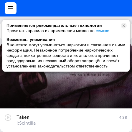
Применяются рекомендательные технологии
Прочитать правила их применении можно по
Каталог
Рекомендации
ссылке
.
Возможны упоминания
В контенте могут упоминаться наркотики и связанная с ними
информация. Незаконное потребление наркотических
Taken
средств, психотропных веществ и их аналогов причиняет
вред здоровью, их незаконный оборот запрещён и влечёт
I:Scintilla
установленную законодательством ответственность
Taken
4:38
I:Scintilla