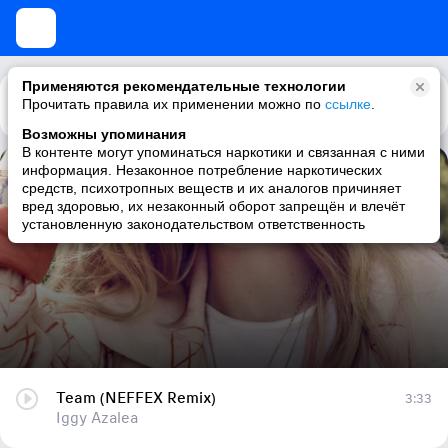
Применяются рекомендательные технологии
Прочитать правила их применении можно по
Каталог
Рекомендации
ссылке
.
Возможны упоминания
В контенте могут упоминаться наркотики и связанная с ними
информация. Незаконное потребление наркотических
Team (NEFFEX Remix)
средств, психотропных веществ и их аналогов причиняет
вред здоровью, их незаконный оборот запрещён и влечёт
Iggy Azalea
установленную законодательством ответственность
Team (NEFFEX Remix)
3:33
Iggy Azalea