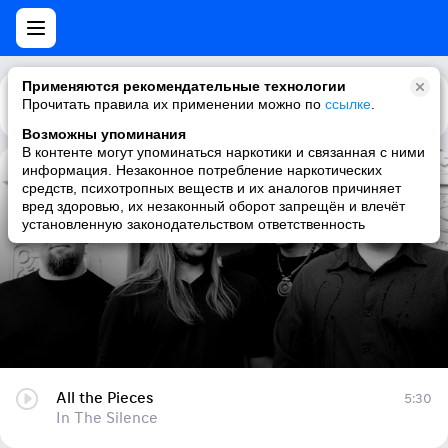
Применяются рекомендательные технологии
Прочитать правила их применении можно по
Каталог
Рекомендации
ссылке
.
Возможны упоминания
В контенте могут упоминаться наркотики и связанная с ними
информация. Незаконное потребление наркотических
All the Pieces
средств, психотропных веществ и их аналогов причиняет
вред здоровью, их незаконный оборот запрещён и влечёт
In The Silence
установленную законодательством ответственность
All the Pieces
5:30
In The Silence