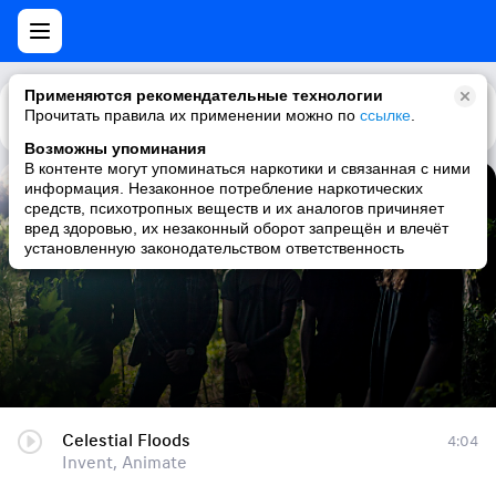
Применяются рекомендательные технологии
Прочитать правила их применении можно по
Каталог
Рекомендации
ссылке
.
Возможны упоминания
В контенте могут упоминаться наркотики и связанная с ними
информация. Незаконное потребление наркотических
Celestial Floods
средств, психотропных веществ и их аналогов причиняет
вред здоровью, их незаконный оборот запрещён и влечёт
Invent, Animate
установленную законодательством ответственность
Celestial Floods
4:04
Invent, Animate