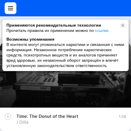
Применяются рекомендательные технологии
Прочитать правила их применении можно по
Каталог
Рекомендации
ссылке
.
Возможны упоминания
В контенте могут упоминаться наркотики и связанная с ними
информация. Незаконное потребление наркотических
Time: The Donut of the Heart
средств, психотропных веществ и их аналогов причиняет
вред здоровью, их незаконный оборот запрещён и влечёт
J Dilla
установленную законодательством ответственность
Time: The Donut of the Heart
1:38
J Dilla