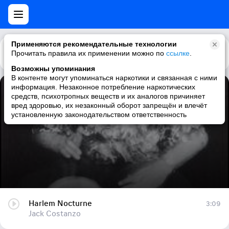
Применяются рекомендательные технологии
Прочитать правила их применении можно по
Каталог
Рекомендации
ссылке
.
Возможны упоминания
В контенте могут упоминаться наркотики и связанная с ними
информация. Незаконное потребление наркотических
Harlem Nocturne
средств, психотропных веществ и их аналогов причиняет
вред здоровью, их незаконный оборот запрещён и влечёт
Jack Costanzo
установленную законодательством ответственность
Harlem Nocturne
3:09
Jack Costanzo