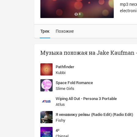
mp3 песн
electroni
8
Трек
Похожие
Pathfinder
Kubbi
Space Fold Romance
Slime Girls
Wiping All Out - Persona 3 Portable
Atlus
Я ненавижу рейвы (Radio Edit) (Radio Edit)
Fishy
4²
Chipzel