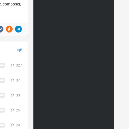
, composer,
Ещё
327
37
33
25
24