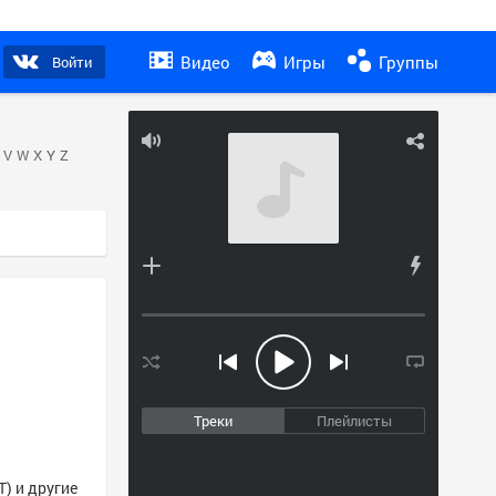
Видео
Игры
Группы
Войти
V
W
X
Y
Z
Треки
Плейлисты
) и другие