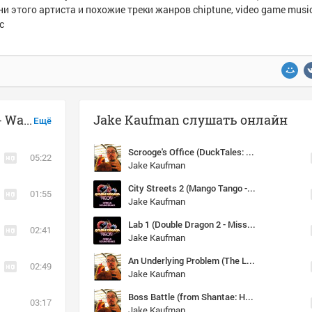
и этого артиста и похожие треки жанров chiptune, video game music
c
Музыка похожая на Jake Kaufman - Water Town (Shantae OST)
Jake Kaufman слушать онлайн
Ещё
Scrooge's Office (DuckTales: Remastered)
05:22
Jake Kaufman
City Streets 2 (Mango Tango - Neon Jungle)
01:55
Jake Kaufman
Lab 1 (Double Dragon 2 - Mission 1)
02:41
Jake Kaufman
An Underlying Problem (The Lost City) (Shovel Knight OST)
02:49
Jake Kaufman
Boss Battle (from Shantae: Half​-​Genie Hero)
03:17
Jake Kaufman