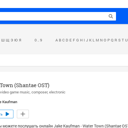
Ш
Щ
Э
Ю
Я
0 .. 9
A
B
C
D
E
F
G
H
I
J
K
L
M
N
O
P
Q
R
S
T
U
 Town (Shantae OST)
video game music
composer
electronic
e Kaufman
ть
ы можете послушать онлайн Jake Kaufman - Water Town (Shantae OST