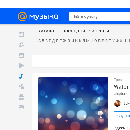
КАТАЛОГ
ПОСЛЕДНИЕ ЗАПРОСЫ
А
Б
В
Г
Д
Е
Ё
Ж
З
И
Й
К
Л
М
Н
О
П
Р
С
Т
У
Ф
Х
Ц
Ч
Трек
Water
chiptune
Jak
Слуша
Здесь в