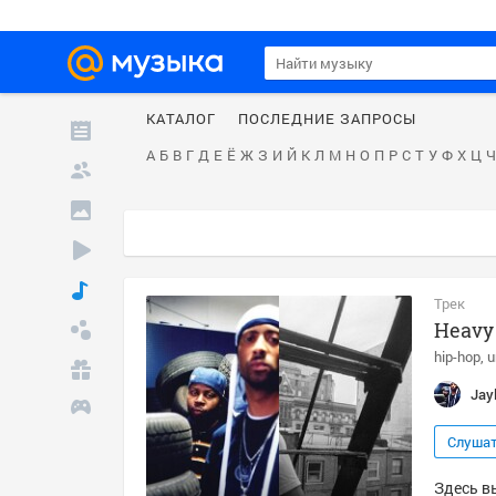
КАТАЛОГ
ПОСЛЕДНИЕ ЗАПРОСЫ
А
Б
В
Г
Д
Е
Ё
Ж
З
И
Й
К
Л
М
Н
О
П
Р
С
Т
У
Ф
Х
Ц
Ч
Трек
Heavy
hip-hop
u
Jayl
Слуша
Здесь вы