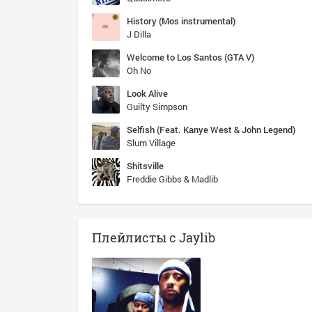
History (Mos instrumental)
J Dilla
Welcome to Los Santos (GTA V)
Oh No
Look Alive
Guilty Simpson
Selfish (Feat. Kanye West & John Legend)
Slum Village
Shitsville
Freddie Gibbs & Madlib
Плейлисты с Jaylib