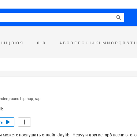
Ш
Щ
Э
Ю
Я
0 .. 9
A
B
C
D
E
F
G
H
I
J
K
L
M
N
O
P
Q
R
S
T
U
nderground hip-hop
rap
ib
ть
 можете послушать онлайн Jaylib - Heavy и другие mp3 песни этого