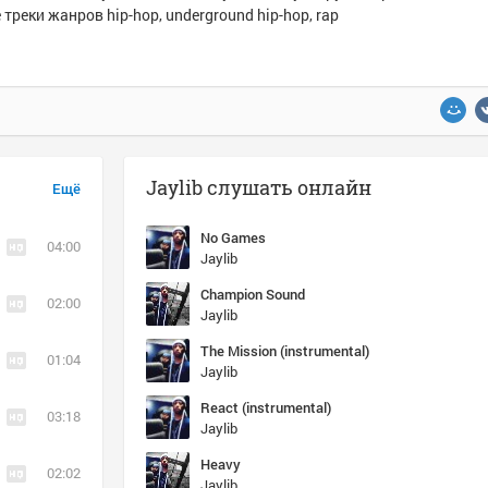
треки жанров hip-hop, underground hip-hop, rap
Jaylib слушать онлайн
Ещё
No Games
04:00
Jaylib
Champion Sound
02:00
Jaylib
The Mission (instrumental)
01:04
Jaylib
React (instrumental)
03:18
Jaylib
Heavy
02:02
Jaylib