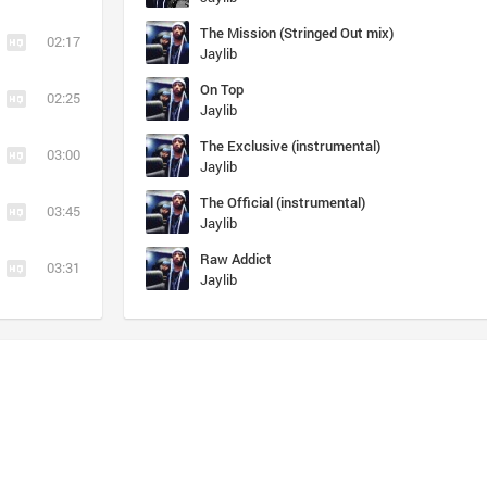
The Mission (Stringed Out mix)
02:17
Jaylib
On Top
02:25
Jaylib
The Exclusive (instrumental)
03:00
Jaylib
The Official (instrumental)
03:45
Jaylib
Raw Addict
03:31
Jaylib