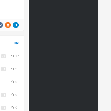
Ещё
17
2
0
0
0