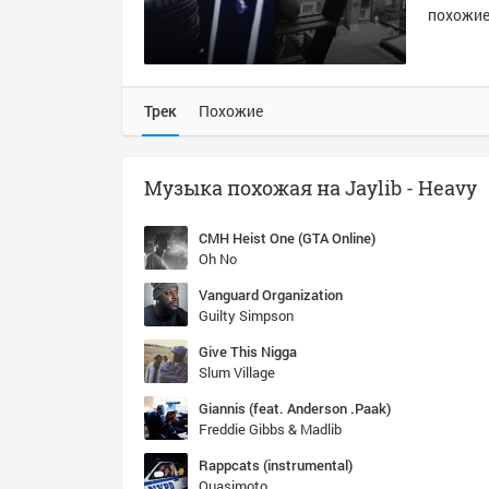
похожие 
Трек
Похожие
Музыка похожая на Jaylib - Heavy
CMH Heist One (GTA Online)
Oh No
Vanguard Organization
Guilty Simpson
Give This Nigga
Slum Village
Giannis (feat. Anderson .Paak)
Freddie Gibbs & Madlib
Rappcats (instrumental)
Quasimoto