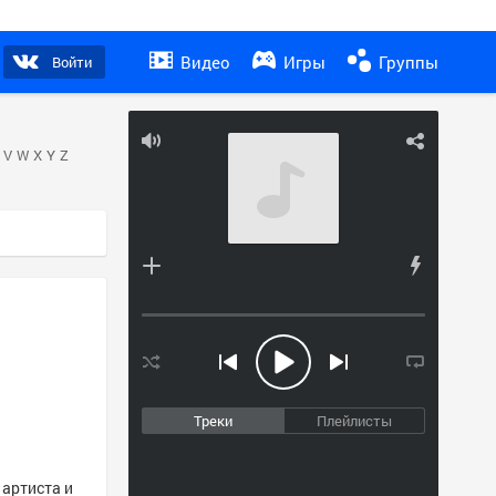
Видео
Игры
Группы
Войти
V
W
X
Y
Z
Треки
Плейлисты
 артиста и