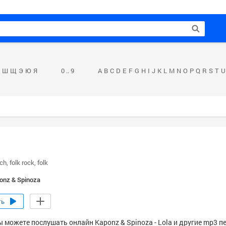
Ш
Щ
Э
Ю
Я
0 .. 9
A
B
C
D
E
F
G
H
I
J
K
L
M
N
O
P
Q
R
S
T
U
nch
folk rock
folk
onz & Spinoza
ть
ы можете послушать онлайн Kaponz & Spinoza - Lola и другие mp3 п