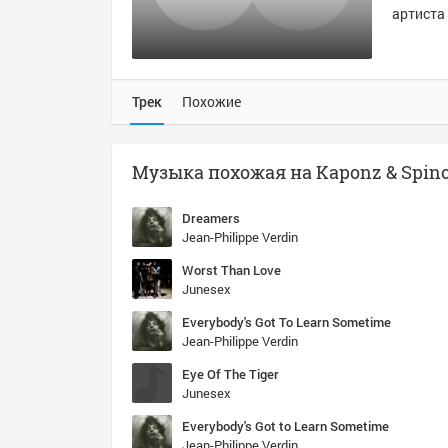
артиста 
Трек
Похожие
Dreamers
Jean-Philippe Verdin
Worst Than Love
Junesex
Everybody's Got To Learn Sometime
Jean-Philippe Verdin
Eye Of The Tiger
Junesex
Everybody's Got to Learn Sometime
Jean-Philippe Verdin