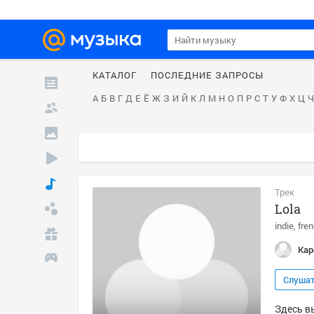
КАТАЛОГ
ПОСЛЕДНИЕ ЗАПРОСЫ
А
Б
В
Г
Д
Е
Ё
Ж
З
И
Й
К
Л
М
Н
О
П
Р
С
Т
У
Ф
Х
Ц
Ч
Трек
Lola
indie
fre
Kap
Слуша
Здесь в