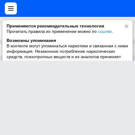
Применяются рекомендательные технологии
Прочитать правила их применении можно по
Каталог
Рекомендации
ссылке
.
Возможны упоминания
В контенте могут упоминаться наркотики и связанная с ними
Трек не существует
информация. Незаконное потребление наркотических
средств, психотропных веществ и их аналогов причиняет
вред здоровью, их незаконный оборот запрещён и влечёт
установленную законодательством ответственность