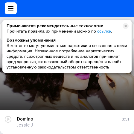
Применяются рекомендательные технологии
Прочитать правила их применении можно по
Каталог
Рекомендации
ссылке
.
Возможны упоминания
В контенте могут упоминаться наркотики и связанная с ними
информация. Незаконное потребление наркотических
Domino
средств, психотропных веществ и их аналогов причиняет
вред здоровью, их незаконный оборот запрещён и влечёт
Jessie J
установленную законодательством ответственность
Domino
3:51
Jessie J