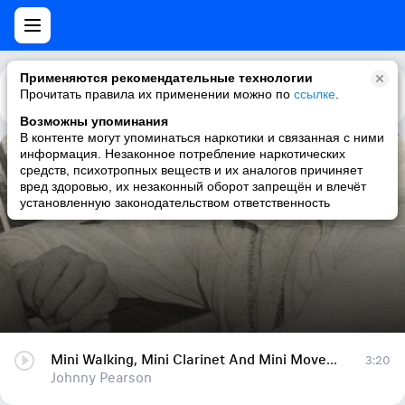
Применяются рекомендательные технологии
Прочитать правила их применении можно по
Каталог
Рекомендации
ссылке
.
Возможны упоминания
В контенте могут упоминаться наркотики и связанная с ними
информация. Незаконное потребление наркотических
Mini Walking, Mini Clarinet And Mini Movement
средств, психотропных веществ и их аналогов причиняет
вред здоровью, их незаконный оборот запрещён и влечёт
Johnny Pearson
установленную законодательством ответственность
Mini Walking, Mini Clarinet And Mini Movement
3:20
Johnny Pearson