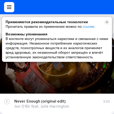
Применяются рекомендательные технологии
Прочитать правила их применении можно по
Каталог
Рекомендации
ссылке
.
Возможны упоминания
В контенте могут упоминаться наркотики и связанная с ними
информация. Незаконное потребление наркотических
Never Enough (original edit)
средств, психотропных веществ и их аналогов причиняет
вред здоровью, их незаконный оборот запрещён и влечёт
Jon O'Bir feat. Julie Harrington
установленную законодательством ответственность
Never Enough (original edit)
3:32
Jon O'Bir feat. Julie Harrington