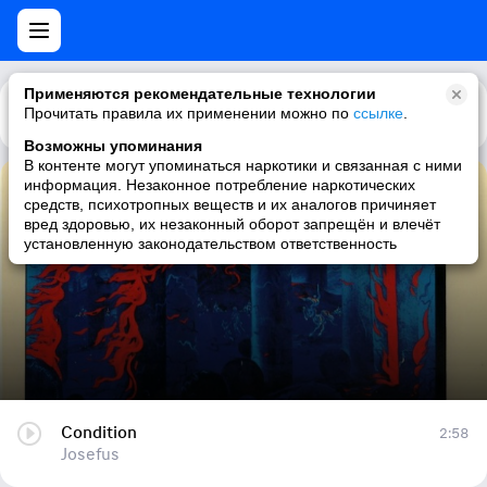
Применяются рекомендательные технологии
Прочитать правила их применении можно по
Каталог
Рекомендации
ссылке
.
Возможны упоминания
В контенте могут упоминаться наркотики и связанная с ними
информация. Незаконное потребление наркотических
Condition
средств, психотропных веществ и их аналогов причиняет
вред здоровью, их незаконный оборот запрещён и влечёт
Josefus
установленную законодательством ответственность
Condition
2:58
Josefus