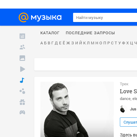
КАТАЛОГ
ПОСЛЕДНИЕ ЗАПРОСЫ
А
Б
В
Г
Д
Е
Ё
Ж
З
И
Й
К
Л
М
Н
О
П
Р
С
Т
У
Ф
Х
Ц
Ч
Трек
Love 
dance
el
Jus
Слуша
Здесь в