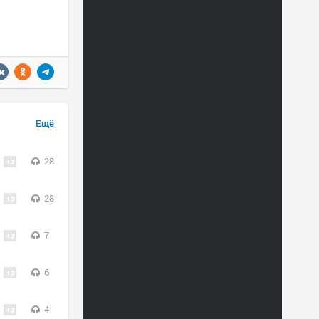
Ещё
28
28
7
6
4