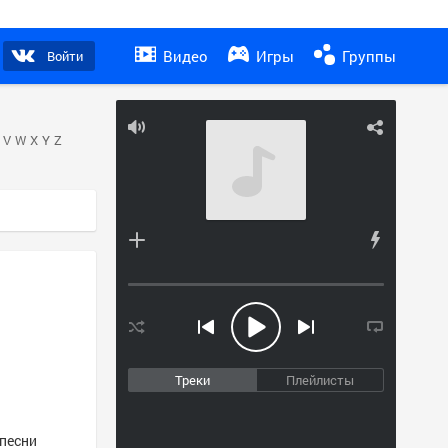
Видео
Игры
Группы
Войти
V
W
X
Y
Z
Треки
Плейлисты
 песни