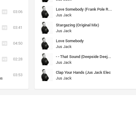
Love Somebody (Frank Pole Remix)
03:06
Jus Jack
Stargazing (Original Mix)
03:41
Jus Jack
Love Somebody
04:50
Jus Jack
- - That Sound (Deepside Deejays Remix)
02:28
Jus Jack
Clap Your Hands (Jus Jack Elec
03:53
us
Jus Jack