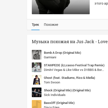
этого ар
Трек
Похожие
Bomb A Drop (Original Mix)
Garmiani
STАMPEDE (iLLcasso Festival Trap Remix)
Dimitri Vegas & Like Mike vs DVBBS & Borgeous
Ghost (feat. Stadiumx, Rico & Miella)
Tom Swoon
Shock (Original Mix) (Original Mix)
Sick Individuals
BassOff (Original Mix)
Disco Fries