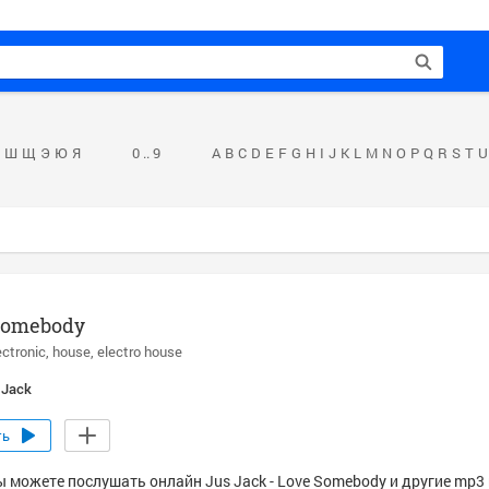
Ш
Щ
Э
Ю
Я
0 .. 9
A
B
C
D
E
F
G
H
I
J
K
L
M
N
O
P
Q
R
S
T
U
Somebody
ectronic
house
electro house
 Jack
ть
ы можете послушать онлайн Jus Jack - Love Somebody и другие mp3