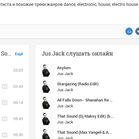
тиста и похожие треки жанров dance, electronic, house, electro house
Музыка похожая на Jus Jack - Love Somebody
Jus Jack слушать онлайн
Ещё
Asylum
03:03
Jus Jack
Stargazing (Radio Edit)
03:43
Jus Jack
All Falls Down - Shanahan Remix
06:14
Jus Jack
That Sound (Dj Maksy Edit) (bpm51) Samba (1)
05:43
Jus Jack
That Sound (Max Vangeli & AN21 Extended Club Mix)
05:30
Jus Jack