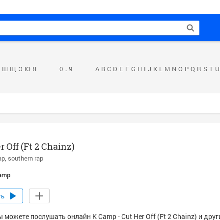
Ш
Щ
Э
Ю
Я
0 .. 9
A
B
C
D
E
F
G
H
I
J
K
L
M
N
O
P
Q
R
S
T
U
r Off (Ft 2 Chainz)
ap
southern rap
amp
ть
 можете послушать онлайн K Camp - Cut Her Off (Ft 2 Chainz) и дру