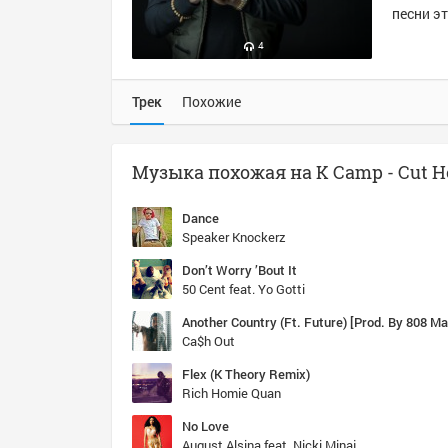
песни эт
4
Трек
Похожие
Dance
Speaker Knockerz
Don’t Worry ’Bout It
50 Cent feat. Yo Gotti
Ca$h Out
Flex (K Theory Remix)
Rich Homie Quan
No Love
August Alsina feat. Nicki Minaj