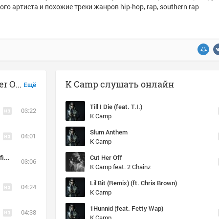
ого артиста и похожие треки жанров hip-hop, rap, southern rap
Музыка похожая на K Camp - Cut Her Off (Ft 2 Chainz)
K Camp слушать онлайн
Ещё
Till I Die (feat. T.I.)
03:22
K Camp
Slum Anthem
04:01
K Camp
Another Country (Ft. Future) [Prod. By 808 Mafia, Metro Boomin,]
Cut Her Off
03:06
K Camp feat. 2 Chainz
Lil Bit (Remix) (ft. Chris Brown)
04:24
K Camp
1Hunnid (feat. Fetty Wap)
04:38
K Camp