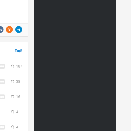
Ещё
187
38
16
4
4