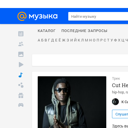
КАТАЛОГ
ПОСЛЕДНИЕ ЗАПРОСЫ
А
Б
В
Г
Д
Е
Ё
Ж
З
И
Й
К
Л
М
Н
О
П
Р
С
Т
У
Ф
Х
Ц
Ч
Трек
Cut He
hip-hop
r
K C
Слуша
Здесь вы