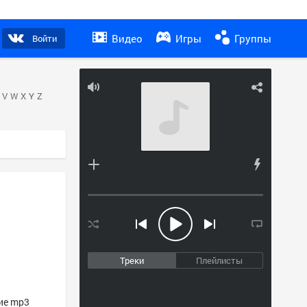
Видео
Игры
Группы
Войти
V
W
X
Y
Z
Треки
Плейлисты
гие mp3