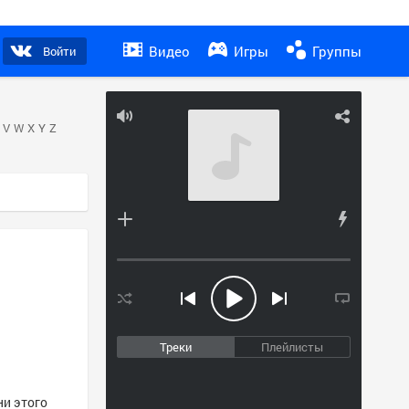
Видео
Игры
Группы
Войти
V
W
X
Y
Z
Треки
Плейлисты
ни этого