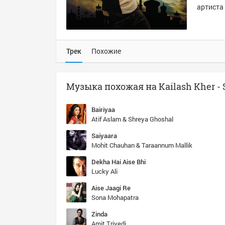
артиста 
Трек
Похожие
Bairiyaa
Atif Aslam & Shreya Ghoshal
Saiyaara
Mohit Chauhan & Taraannum Mallik
Dekha Hai Aise Bhi
Lucky Ali
Aise Jaagi Re
Sona Mohapatra
Zinda
Amit Trivedi