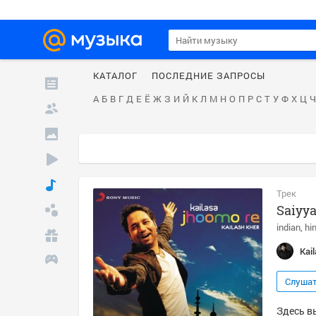
КАТАЛОГ
ПОСЛЕДНИЕ ЗАПРОСЫ
А
Б
В
Г
Д
Е
Ё
Ж
З
И
Й
К
Л
М
Н
О
П
Р
С
Т
У
Ф
Х
Ц
Ч
Трек
Saiyy
indian
hi
Kai
Слуша
Здесь вы