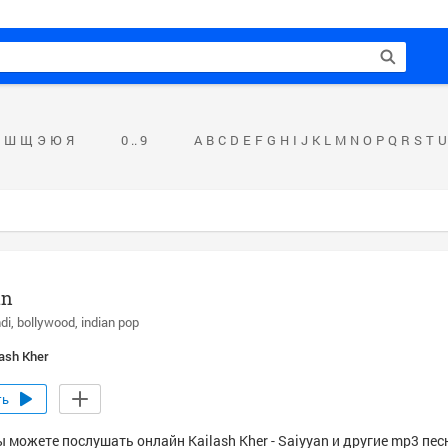
Ш
Щ
Э
Ю
Я
0 .. 9
A
B
C
D
E
F
G
H
I
J
K
L
M
N
O
P
Q
R
S
T
U
an
ndi
bollywood
indian pop
lash Kher
ть
 можете послушать онлайн Kailash Kher - Saiyyan и другие mp3 пес