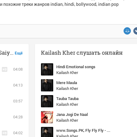
и похожие треки жанров indian, hindi, bollywood, indian pop
Музыка похожая на Kailash Kher - Saiyyan
Kailash Kher слушать онлайн
Ещё
Hindi Emotional songs
04:08
Kailash Kher
Mere Maula
04:13
Kailash Kher
Tauba Tauba
03:57
Kailash Kher
Jana Jogi De Naal
04:28
Kailash Kher
www.Songs.PK, Fly Fly Fly - www.Songs.PK, www.Songs.PK
04:02
Kailash Kher