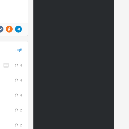
Ещё
4
4
4
2
2