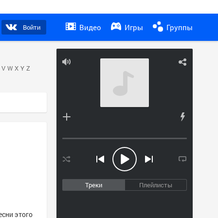
Видео
Игры
Группы
Войти
V
W
X
Y
Z
Треки
Плейлисты
есни этого