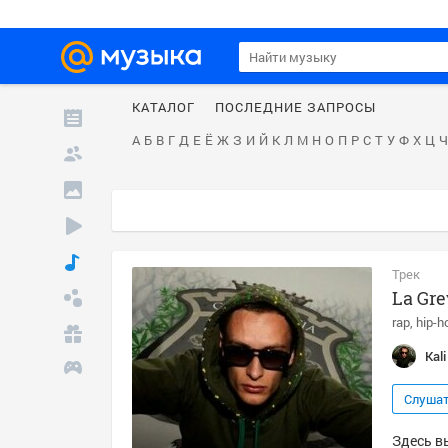
КАТАЛОГ
ПОСЛЕДНИЕ ЗАПРОСЫ
А
Б
В
Г
Д
Е
Ё
Ж
З
И
Й
К
Л
М
Н
О
П
Р
С
Т
У
Ф
Х
Ц
Ч
Трек
La Gr
rap
hip-h
Kali
Слуша
Здесь вы