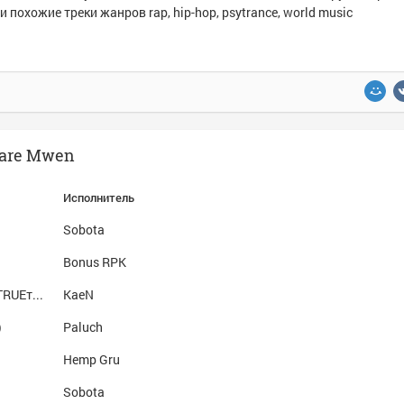
и похожие треки жанров rap, hip-hop, psytrance, world music
Bare Mwen
Исполнитель
Sobota
Bonus RPK
Небеса присмотрят (ft. TRUEтень) Куплет TRUEтня
KaeN
)
Paluch
Hemp Gru
Sobota