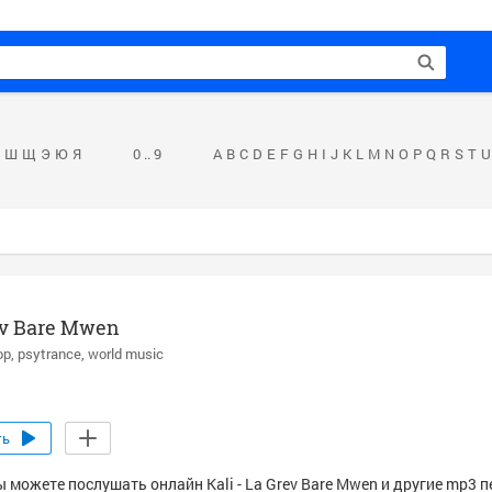
Ш
Щ
Э
Ю
Я
0 .. 9
A
B
C
D
E
F
G
H
I
J
K
L
M
N
O
P
Q
R
S
T
U
ev Bare Mwen
op
psytrance
world music
ть
 можете послушать онлайн Kali - La Grev Bare Mwen и другие mp3 п