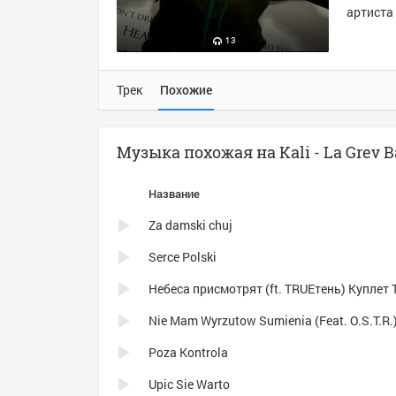
артиста 
13
Трек
Похожие
Музыка похожая на Kali - La Grev 
Название
Za damski chuj
Serce Polski
Nie Mam Wyrzutow Sumienia (Feat. O.S.T.R.
Poza Kontrola
Upic Sie Warto