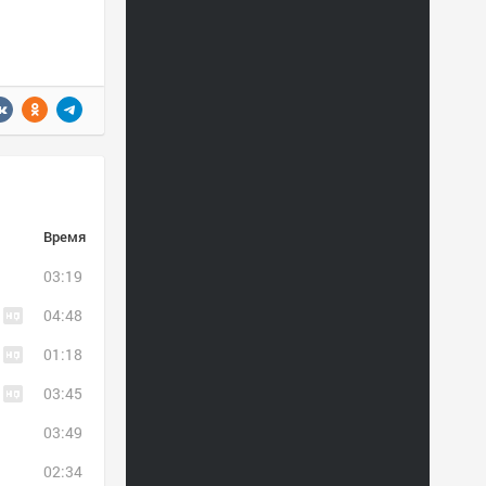
Время
03:19
04:48
01:18
03:45
03:49
02:34