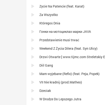
Zycie Na Patencie (feat. Karat)
Za Wszystko
Któregoś Dnia
Гонки на мотоциклах марки JAVA
Przedstawienie musi trwać
Weekend Z Życia Dilera (feat. Syn Ulicy)
Drzwi Otwarte [ www.tijmc.com Streletskiy E.
Diil Gang
Mam wyjebane (Refix) (feat. Peja, Popek)
VII Nie kradnij (prod.Matheo)
Dzeciak
W Drodze Do Lepszego Jutra