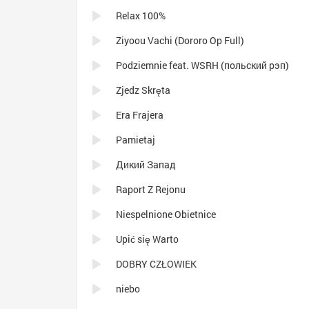
Relax 100%
Ziyoou Vachi (Dororo Op Full)
Podziemnie feat. WSRH (польский рэп)
Zjedz Skręta
Era Frajera
Pamietaj
Дикий Запад
Raport Z Rejonu
Niespelnione Obietnice
Upić się Warto
DOBRY CZŁOWIEK
niebo