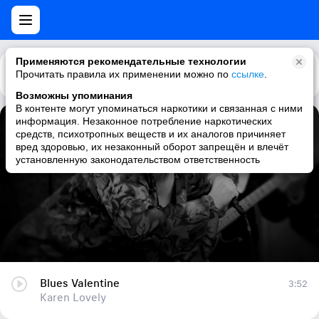
Применяются рекомендательные технологии
Прочитать правила их применении можно по
Каталог
Рекомендации
ссылке
.
Возможны упоминания
В контенте могут упоминаться наркотики и связанная с ними
информация. Незаконное потребление наркотических
Blues Valentine
средств, психотропных веществ и их аналогов причиняет
вред здоровью, их незаконный оборот запрещён и влечёт
Karen Lovely
установленную законодательством ответственность
Blues Valentine
3:52
Karen Lovely