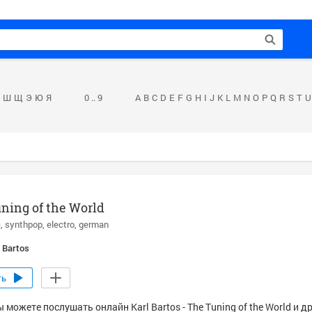
Ш
Щ
Э
Ю
Я
0 .. 9
A
B
C
D
E
F
G
H
I
J
K
L
M
N
O
P
Q
R
S
T
U
ning of the World
c
synthpop
electro
german
l Bartos
ть
 можете послушать онлайн Karl Bartos - The Tuning of the World и д