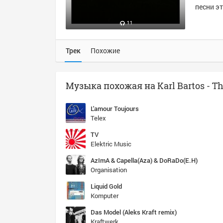
песни эт
11
Трек
Похожие
L'amour Toujours
Telex
TV
Elektric Music
AzImA & Capella(Aza) & DoRaDo(E.H)
Organisation
Liquid Gold
Komputer
Das Model (Aleks Kraft remix)
Kraftwerk