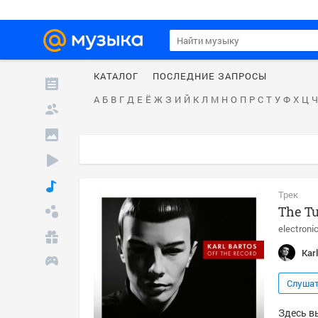
КАТАЛОГ
ПОСЛЕДНИЕ ЗАПРОСЫ
А
Б
В
Г
Д
Е
Ё
Ж
З
И
Й
К
Л
М
Н
О
П
Р
С
Т
У
Ф
Х
Ц
Ч
Трек
The Tu
electroni
Kar
Слуша
Здесь вы