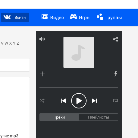
Видео
Игры
Группы
Войти
V
W
X
Y
Z
Треки
Плейлисты
ругие mp3