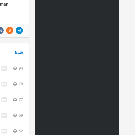
erman
Ещё
94
78
77
69
52