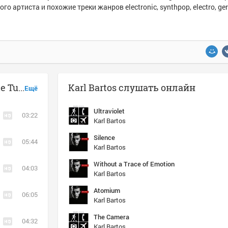
ого артиста и похожие треки жанров electronic, synthpop, electro, g
Музыка похожая на Karl Bartos - The Tuning of the World
Karl Bartos слушать онлайн
Ещё
Ultraviolet
03:22
Karl Bartos
Silence
05:44
Karl Bartos
Without a Trace of Emotion
04:03
Karl Bartos
Atomium
06:05
Karl Bartos
The Camera
04:32
Karl Bartos