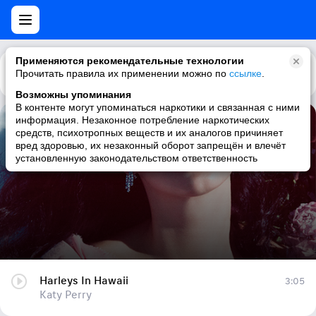
Применяются рекомендательные технологии
Прочитать правила их применении можно по
Каталог
Рекомендации
ссылке
.
Возможны упоминания
В контенте могут упоминаться наркотики и связанная с ними
информация. Незаконное потребление наркотических
Harleys In Hawaii
средств, психотропных веществ и их аналогов причиняет
вред здоровью, их незаконный оборот запрещён и влечёт
Katy Perry
установленную законодательством ответственность
Harleys In Hawaii
3:05
Katy Perry