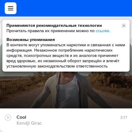
Применяются рекомендательные технологии
Прочитать правила их применении можно по
Каталог
Рекомендации
ссылке
.
Возможны упоминания
В контенте могут упоминаться наркотики и связанная с ними
информация. Незаконное потребление наркотических
Cool
средств, психотропных веществ и их аналогов причиняет
вред здоровью, их незаконный оборот запрещён и влечёт
Kendji Girac
установленную законодательством ответственность
Cool
3:17
Kendji Girac